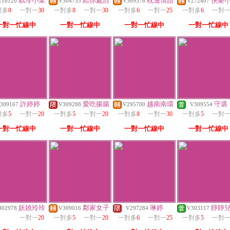
糕冷小菜
給你處罰
枕邊情語
快樂
118120
V304753
V309378
V272407
對多
8
一對一
30
一對多
8
一對一
30
一對多
6
一對一
25
一對多
6
一對
一對一忙線中
一對一忙線中
一對一忙線中
一對一忙線中
許婷婷
愛吃腸腸
越南南環
守裘
309167
V309288
V295700
V309554
對多
5
一對一
20
一對多
5
一對一
20
一對多
8
一對一
30
一對多
5
一對
一對一忙線中
一對一忙線中
一對一忙線中
一對一忙線中
妖嬈玲玲
鄰家女子
琳婷
靜靜
302978
V309016
V297284
V303117
一對一
20
一對多
5
一對一
20
一對多
6
一對一
25
一對多
5
一對