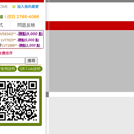
式
問題反映
-贈點
9,000
點
LV59343**
-贈點
5,000
點
LV77023**
0
-贈點
1,000
點
LV71888**
收費排序
P使用說明
QR Code說明