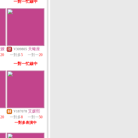
一對一忙線中
嫂嫂
天蠍座
V309805
一
20
一對多
5
一對一
20
一對一忙線中
撻
艾媛熙
V187078
一
20
一對多
8
一對一
50
一對多表演中