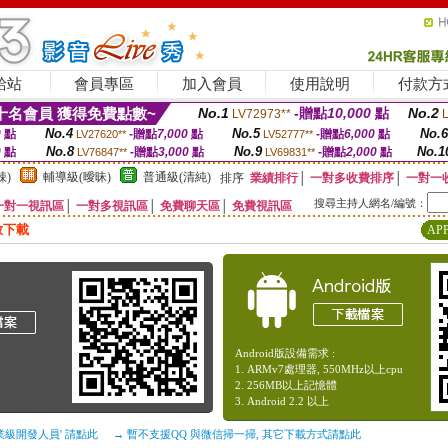
給站
會員專區
加入會員
使用說明
付款方
名會員 獲得免費點數~
No.1
-贈點
10,000
點
No.2
LV72973**
No.4
No.5
No.6
0
點
-贈點
7,000
點
-贈點
6,000
點
LV27620**
LV52777**
No.8
No.9
No.1
0
點
-贈點
3,000
點
-贈點
2,000
點
LV76847**
LV69831**
辣)
輔導級(曖昧)
普通級(清純)
排序
業績排行
│
一對多收費排序
│
一對一
搜尋主持人網名/編號：
一對一視訊區
│
一對多視訊區
│
免費聊天區
│
免費視訊區
放下載
AP
Android版設備需求 :
1. ARMv7處理器, 550MHz以上cpu
2. 256MB以上記憶體
3. Android 2.2 以上
業級開發人員' 請點此
→ 暫不支援QQ 與微信掃一掃, 其它下載方式請點此