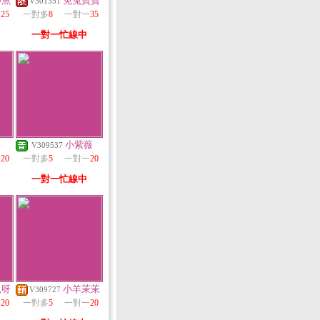
小魚
免兔寶寶
V301351
一
25
一對多
8
一對一
35
一對一忙線中
小紫薇
V309537
一
20
一對多
5
一對一
20
一對一忙線中
兒呀
小羊茉茉
V309727
一
20
一對多
5
一對一
20